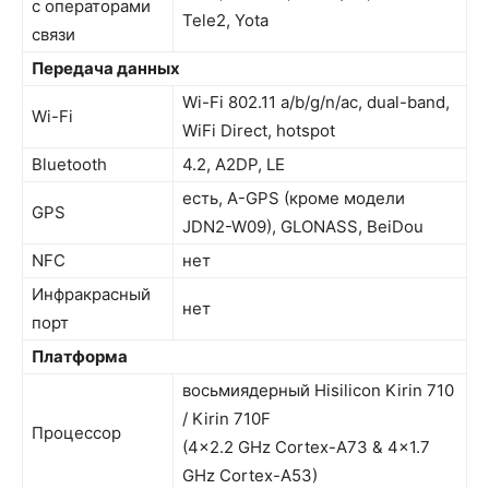
с операторами
Tele2, Yota
связи
Передача данных
Wi-Fi 802.11 a/b/g/n/ac, dual-band,
Wi-Fi
WiFi Direct, hotspot
Bluetooth
4.2, A2DP, LE
есть, A-GPS (кроме модели
GPS
JDN2-W09), GLONASS, BeiDou
NFC
нет
Инфракрасный
нет
порт
Платформа
восьмиядерный Hisilicon Kirin 710
/ Kirin 710F
Процессор
(4×2.2 GHz Cortex-A73 & 4×1.7
GHz Cortex-A53)