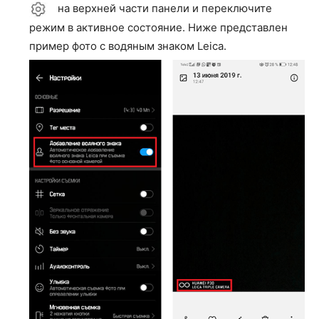
на верхней части панели и переключите
режим в активное состояние. Ниже представлен
пример фото с водяным знаком Leica.