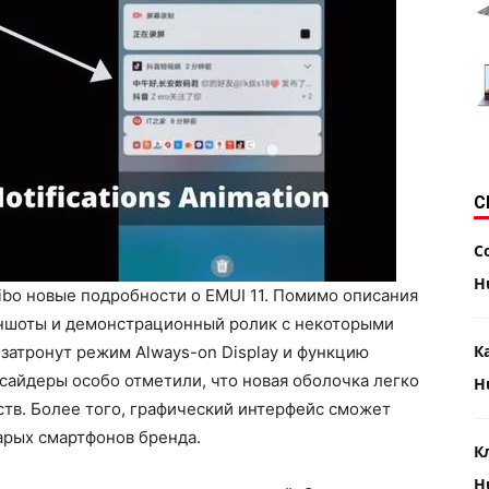
С
С
H
bo новые подробности о EMUI 11. Помимо описания
иншоты и демонстрационный ролик с некоторыми
К
затронут режим Always-on Display и функцию
нсайдеры особо отметили, что новая оболочка легко
H
тв. Более того, графический интерфейс сможет
арых смартфонов бренда.
К
H