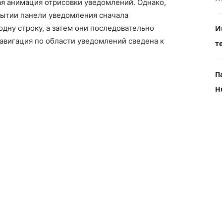
я анимация отрисовки уведомлений. Однако,
крытии панели уведомления сначала
дну строку, а затем они последовательно
И
навигация по области уведомлений сведена к
т
П
H
4?