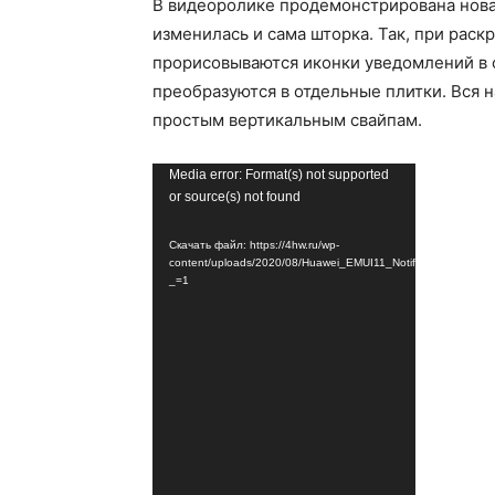
В видеоролике продемонстрирована нова
изменилась и сама шторка. Так, при рас
прорисовываются иконки уведомлений в о
преобразуются в отдельные плитки. Вся 
простым вертикальным свайпам.
Видеоплеер
Media error: Format(s) not supported
or source(s) not found
Скачать файл: https://4hw.ru/wp-
content/uploads/2020/08/Huawei_EMUI11_Notif_Animation.mp
_=1