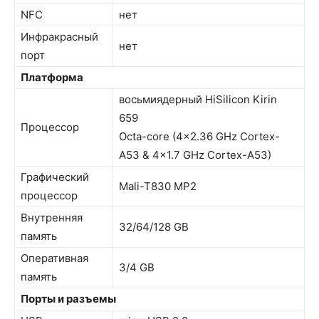
NFC
нет
Инфракрасный
нет
порт
Платформа
восьмиядерный HiSilicon Kirin
659
Процессор
Octa-core (4×2.36 GHz Cortex-
A53 & 4×1.7 GHz Cortex-A53)
Графический
Mali-T830 MP2
процессор
Внутренняя
32/64/128 GB
память
Оперативная
3/4 GB
память
Порты и разъемы