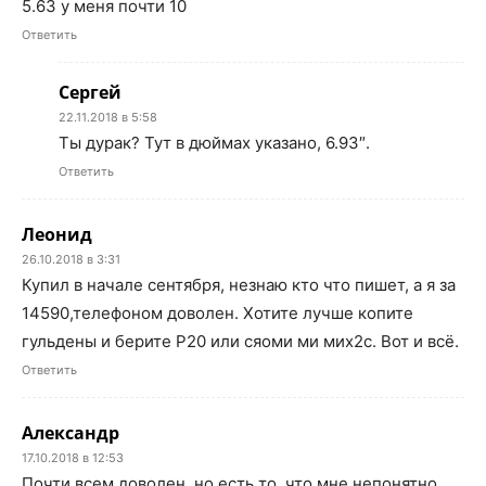
5.63 у меня почти 10
Ответить
Сергей
22.11.2018 в 5:58
Ты дурак? Тут в дюймах указано, 6.93″.
Ответить
Леонид
26.10.2018 в 3:31
Купил в начале сентября, незнаю кто что пишет, а я за
14590,телефоном доволен. Хотите лучше копите
гульдены и берите Р20 или сяоми ми мих2с. Вот и всё.
Ответить
Александр
17.10.2018 в 12:53
Почти всем доволен, но есть то, что мне непонятно