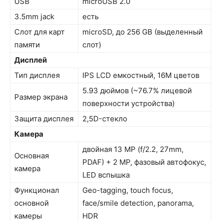
USB
microUSB 2.0
3.5mm jack
есть
Слот для карт
microSD, до 256 GB (выделенный
памяти
слот)
Дисплей
Тип дисплея
IPS LCD емкостный, 16M цветов
5.93 дюймов (~76.7% лицевой
Размер экрана
поверхности устройства)
Защита дисплея
2,5D-стекло
Камера
двойная 13 MP (f/2.2, 27mm,
Основная
PDAF) + 2 MP, фазовый автофокус,
камера
LED вспышка
Функционал
Geo-tagging, touch focus,
основной
face/smile detection, panorama,
камеры
HDR