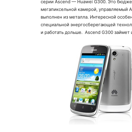
серии Ascend — Huawei G300. Это бюдже
мегапиксельной камерой, управляемый An
выполнен из металла. Интересной особе
специальной энергосберегающей техноло
и работать дольше. Ascend G300 займет 