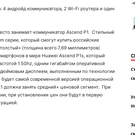
 4 андройд коммуникатора, 2 Wi-Fi роутера и один
есто занимает коммуникатор Ascend P1. Стильный
um серии, который смогут купить российские
«толстый» (толщина всего 7,69 миллиметров)
смартфонов в мире Huawei Ascend P1s, который
С
стотой 1.5Ghz, одним гигабайтом оперативной
С
3 дюймовым дисплеем, выполненным по технологии
с
 будет самой современной версией операционной
P1 должна занять средний+ ценовой сегмент. При
ии, при установлении цен они будут в первую
У
туацией.
H
З
с