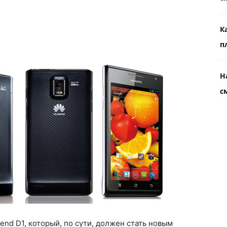
К
п
Н
с
d D1, который, по сути, должен стать новым