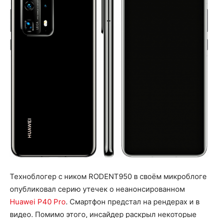
Техноблогер с ником RODENT950 в своём микроблоге
опубликовал серию утечек о неанонсированном
Huawei P40 Pro
. Смартфон предстал на рендерах и в
видео. Помимо этого, инсайдер раскрыл некоторые