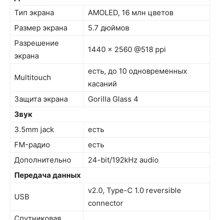
Тип экрана
AMOLED, 16 млн цветов
Размер экрана
5.7 дюймов
Разрешение
1440 x 2560 @518 ppi
экрана
есть, до 10 одновременных
Multitouch
касаний
Защита экрана
Gorilla Glass 4
Звук
3.5mm jack
есть
FM-радио
есть
Дополнительно
24-bit/192kHz audio
Передача данных
v2.0, Type-C 1.0 reversible
USB
connector
Спутниковая