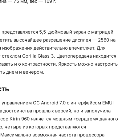
на — 75 мм, вес — 169 г.
o представляется 5,5-дюймовый экран с матрицей
етить высочайшее разрешение дисплея — 2560 на
я изображения действительно впечатляет. Для
стеклом Gorilla Glass 3. Цветопередача находится
казать и о контрастности. Яркость можно настроить
ть днем и вечером.
сть
 управлением ОС Android 7.0 с интерфейсом EMUI
ла достоинства прошлых версий, но и заполучила
сор Kirin 960 является мощным «сердцем» данного
ер, четыре из которых представляются
 Максимально возможная частота процессора