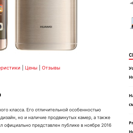
С
еристики
|
Цены
|
Отзывы
У
H
o
Н
с
ого класса. Его отличительной особенностью
дизайн, но и наличие продвинутых камер, а также
P
л официально представлен публике в ноябре 2016
H