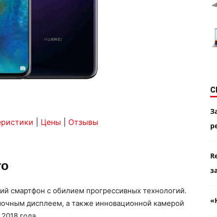
С
З
еристики
|
Цены
|
Отзывы
р
R
ro
з
ий смартфон с обилием прогрессивных технологий.
«
мочным дисплеем, а также инновационной камерой
 2018 года.