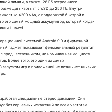
вной памяти, а также 128 Гб встроенного
размещать карты microSD до 256 Гб. Внутри
 емкостью 4200 мАч, с поддержкой быстрой и
что это самый мощный аккумулятор, который когда-
ании Huawei.
перационной системой Android 9.0 и фирменной
анный гаджет показывает феноменальный результат
ь с предшественником, но номинальная мощность
ов. Более того, это один из самых
С запуском игр и приложений не возникнет никаких
тро.
азработал специальные стерео динамики. Они
ук без серьезных искажений по всем частотам.
ь даже на относительно сочные басы. В наушниках