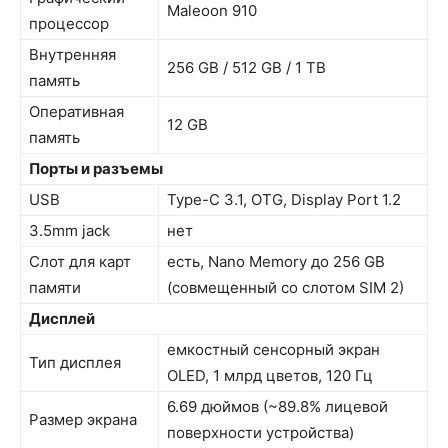
Maleoon 910
процессор
Внутренняя
256 GB / 512 GB / 1 TB
память
Оперативная
12 GB
память
Порты и разъемы
USB
Type-C 3.1, OTG, Display Port 1.2
3.5mm jack
нет
Слот для карт
есть, Nano Memory до 256 GB
памяти
(совмещенный со слотом SIM 2)
Дисплей
емкостный сенсорный экран
Тип дисплея
OLED, 1 млрд цветов, 120 Гц
6.69 дюймов (~89.8% лицевой
Размер экрана
поверхности устройства)