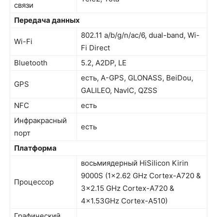
связи
Передача данных
802.11 a/b/g/n/ac/6, dual-band, Wi-
Wi-Fi
Fi Direct
Bluetooth
5.2, A2DP, LE
есть, A-GPS, GLONASS, BeiDou,
GPS
GALILEO, NavIC, QZSS
NFC
есть
Инфракрасный
есть
порт
Платформа
восьмиядерный HiSilicon Kirin
9000S (1×2.62 GHz Cortex-A720 &
Процессор
3×2.15 GHz Cortex-A720 &
4×1.53GHz Cortex-A510)
Графический