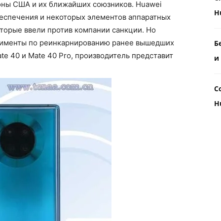
оны США и их ближайших союзников. Huawei
H
беспечения и некоторых элементов аппаратных
оторые ввели против компании санкции. Но
именты по реинкарнированию ранее вышедших
Б
te 40 и Mate 40 Pro, производитель представит
и
С
H