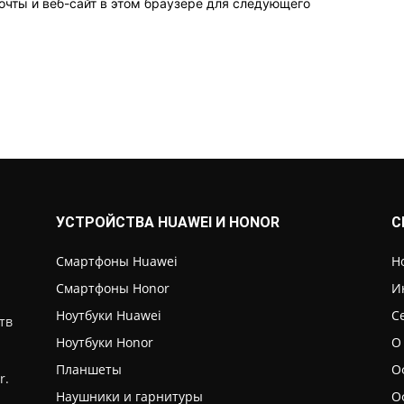
очты и веб-сайт в этом браузере для следующего
УСТРОЙСТВА HUAWEI И HONOR
С
Смартфоны Huawei
Н
Смартфоны Honor
И
Ноутбуки Huawei
С
тв
Ноутбуки Honor
О
Планшеты
О
r.
Наушники и гарнитуры
О