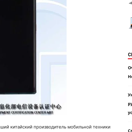
С
О
H
У
р
у
йший китайский производитель мобильной техники
С