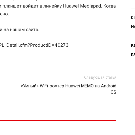
о планшет войдет в линейку Huawei Mediapad. Когда
сно.
С
H
и на нашем сайте.
EPL_Detail.cfm?ProductID=40273
К
п
Следующая статья
«Умный» WiFi-роутер Huawei MEMO на Android
OS