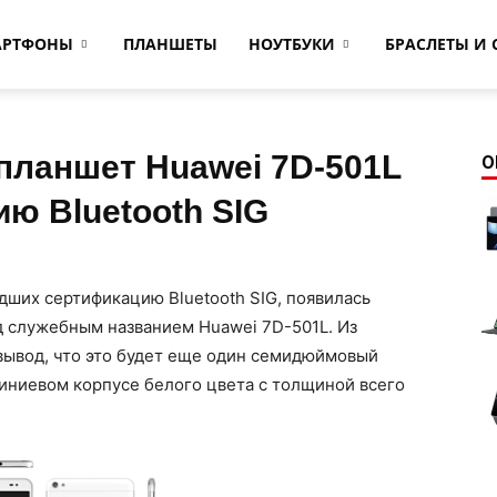
АРТФОНЫ
ПЛАНШЕТЫ
НОУТБУКИ
БРАСЛЕТЫ И 
ланшет Huawei 7D-501L
О
ю Bluetooth SIG
дших сертификацию Bluetooth SIG, появилась
 служебным названием Huawei 7D-501L.
Из
ывод, что это будет еще один семидюймовый
иниевом корпусе белого цвета с толщиной всего