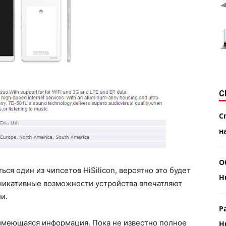
С
С
н
О
ся один из чипсетов HiSilicon, вероятно это будет
H
уникативные возможности устройства впечатляют
ли.
Р
 имеющаяся информация. Пока не известно полное
H