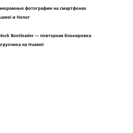
анорамные фотографии на смартфонах
uawei и Honor
elock Bootloader — повторная блокировка
агрузчика на Huawei