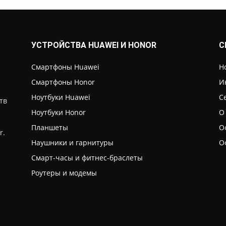
УСТРОЙСТВА HUAWEI И HONOR
С
Смартфоны Huawei
Н
Смартфоны Honor
И
Ноутбуки Huawei
С
тв
Ноутбуки Honor
О
Планшеты
О
r.
Наушники и гарнитуры
О
Смарт-часы и фитнес-браслеты
Роутеры и модемы