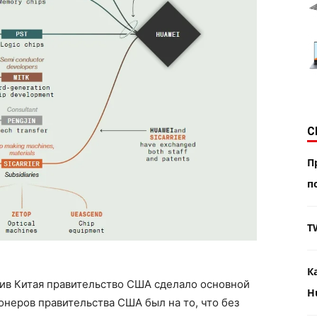
С
П
п
T
К
тив Китая правительство США сделало основной
H
онеров правительства США был на то, что без