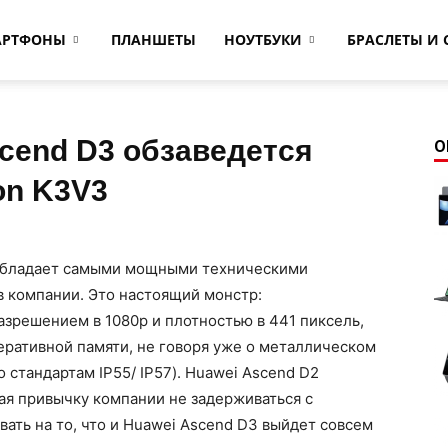
АРТФОНЫ
ПЛАНШЕТЫ
НОУТБУКИ
БРАСЛЕТЫ И 
cend D3 обзаведется
О
on K3V3
 обладает самыми мощными техническими
в компании.
Это настоящий монстр:
зрешением в 1080p и плотностью в 441 пиксель,
еративной памяти, не говоря уже о металлическом
о стандартам IP55/ IP57). Huawei Ascend D2
вая привычку компании не задерживаться с
ать на то, что и Huawei Ascend D3 выйдет совсем