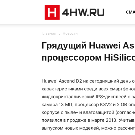
4HW
СМ
Главная
Новости
Грядущий Huawei As
процессором HiSilic
Huawei Ascend D2 на сегодняшний день
характеристиками среди всех смартфоно
жидкокристаллический IPS-дисплеей с ра
камера 13 МП, процессор K3V2 и 2 GB оп
корпусе с пыле- и влагозащитой (согласн
появился в продаже в марте 2013. Учиты
выпуском новых моделей, можно рассчитв