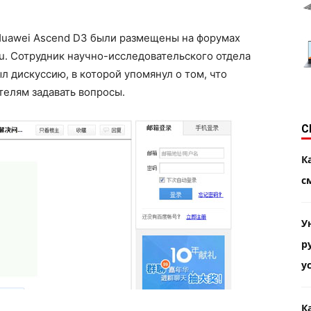
Huawei Ascend D3 были размещены на форумах
u. Сотрудник научно-исследовательского отдела
 дискуссию, в которой упомянул о том, что
телям задавать вопросы.
С
К
с
У
р
у
К