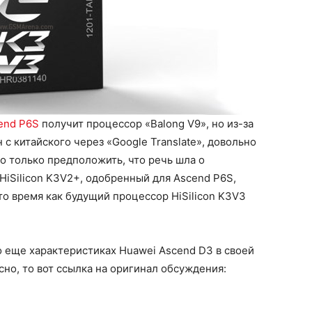
end P6S
получит процессор «Balong V9», но из-за
 с китайского через «Google Translate», довольно
о только предположить, что речь шла о
HiSilicon K3V2+, одобренный для Ascend P6S,
 то время как будущий процессор HiSilicon K3V3
 еще характеристиках Huawei Ascend D3 в своей
сно, то вот ссылка на оригинал обсуждения: