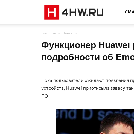
4HW
СМ
Главная
Новости
Функционер Huawei
подробности об Emot
Пока пользователи ожидают появления пр
устройств, Huawei приоткрыла завесу та
ПО.