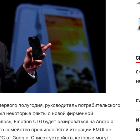
С
С
H
C
первого полугодия, руководитель потребительского
ыл некоторые факты о новой фирменной
И
ось, Emotion UI 6 будет базироваться на Android
в
что семейство прошивок пятой итерации EMUI не
С от Google. Список устройств, которые могут