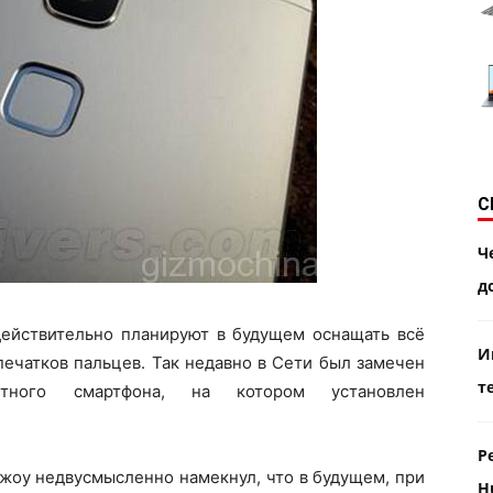
С
Ч
д
действительно планируют в будущем оснащать всё
И
ечатков пальцев. Так недавно в Сети был замечен
т
тного смартфона, на котором установлен
Р
жоу недвусмысленно намекнул, что в будущем, при
H