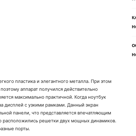
К
H
О
H
егкого пластика и элегантного металла. При этом
 поэтому аппарат получился действительно
яется максимально практичной. Когда ноутбук
аза дисплей с узкими рамками. Данный экран
льной панели, что представляется впечатляющим
но расположились решетки двух мощных динамиков.
разные порты.