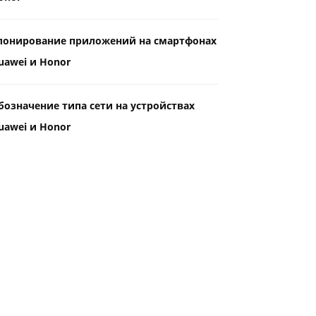
лонирование приложений на смартфонах
uawei и Honor
бозначение типа сети на устройствах
uawei и Honor