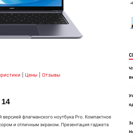
С
Ч
еристики
|
Цены
|
Отзывы
в
У
 14
о
 версией флагманского ноутбука Pro. Компактное
З
ором и отличным экраном. Презентация гаджета
H