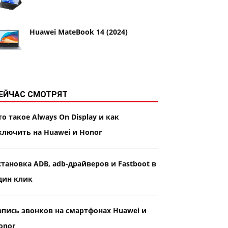
Huawei MateBook 14 (2024)
ЕЙЧАС СМОТРЯТ
то такое Always On Display и как
ключить на Huawei и Honor
становка ADB, adb-драйверов и Fastboot в
дин клик
апись звонков на смартфонах Huawei и
onor